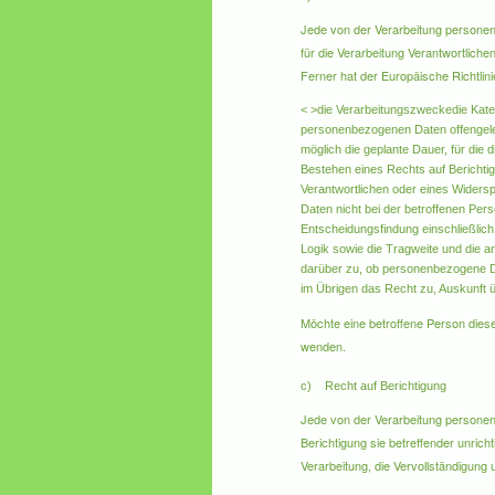
Jede von der Verarbeitung personen
für die Verarbeitung Verantwortlich
Ferner hat der Europäische Richtli
< >die Verarbeitungszwecke
die Kat
personenbezogenen Daten offengeleg
möglich die geplante Dauer, für die 
Bestehen eines Rechts auf Berichti
Verantwortlichen oder eines Widers
Daten nicht bei der betroffenen Per
Entscheidungsfindung einschließlich
Logik sowie die Tragweite und die a
darüber zu, ob personenbezogene Date
im Übrigen das Recht zu, Auskunft 
Möchte eine betroffene Person diese
wenden.
c) Recht auf Berichtigung
Jede von der Verarbeitung personen
Berichtigung sie betreffender unric
Verarbeitung, die Vervollständigun