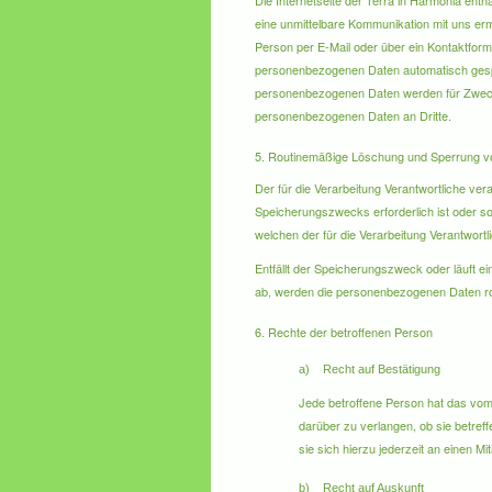
Die Internetseite der Terra in Harmonia ent
eine unmittelbare Kommunikation mit uns erm
Person per E-Mail oder über ein Kontaktform
personenbezogenen Daten automatisch gespeic
personenbezogenen Daten werden für Zwecke
personenbezogenen Daten an Dritte.
5. Routinemäßige Löschung und Sperrung 
Der für die Verarbeitung Verantwortliche ve
Speicherungszwecks erforderlich ist oder s
welchen der für die Verarbeitung Verantwortl
Entfällt der Speicherungszweck oder läuft 
ab, werden die personenbezogenen Daten rou
6. Rechte der betroffenen Person
a) Recht auf Bestätigung
Jede betroffene Person hat das vom
darüber zu verlangen, ob sie betre
sie sich hierzu jederzeit an einen M
b) Recht auf Auskunft