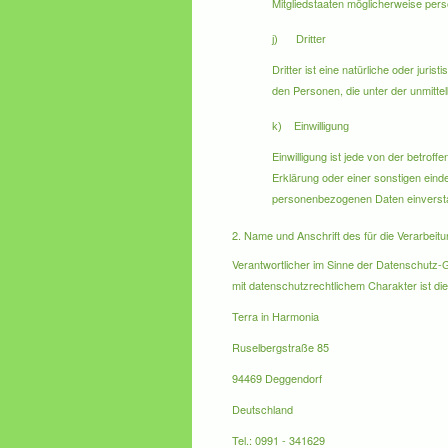
Mitgliedstaaten möglicherweise pers
j) Dritter
Dritter ist eine natürliche oder jur
den Personen, die unter der unmitte
k) Einwilligung
Einwilligung ist jede von der betrof
Erklärung oder einer sonstigen einde
personenbezogenen Daten einversta
2. Name und Anschrift des für die Verarbeitu
Verantwortlicher im Sinne der Datenschutz
mit datenschutzrechtlichem Charakter ist die
Terra in Harmonia
Ruselbergstraße 85
94469 Deggendorf
Deutschland
Tel.: 0991 - 341629