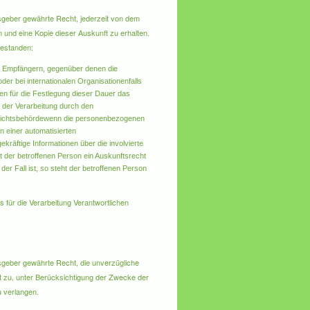
sgeber gewährte Recht, jederzeit von dem
 und eine Kopie dieser Auskunft zu erhalten.
gestanden:
n Empfängern, gegenüber denen die
er bei internationalen Organisationen
falls
rien für die Festlegung dieser Dauer
das
 der Verarbeitung durch den
sichtsbehörde
wenn die personenbezogenen
 einer automatisierten
räftige Informationen über die involvierte
t der betroffenen Person ein Auskunftsrecht
er Fall ist, so steht der betroffenen Person
 für die Verarbeitung Verantwortlichen
geber gewährte Recht, die unverzügliche
t zu, unter Berücksichtigung der Zwecke der
u verlangen.