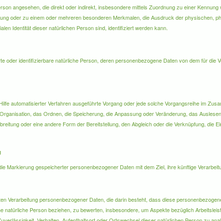
e Person angesehen, die direkt oder indirekt, insbesondere mittels Zuordnung zu einer Kenn
nung oder zu einem oder mehreren besonderen Merkmalen, die Ausdruck der physischen, ph
ialen Identität dieser natürlichen Person sind, identifiziert werden kann.
ierte oder identifizierbare natürliche Person, deren personenbezogene Daten von dem für die V
ne Hilfe automatisierter Verfahren ausgeführte Vorgang oder jede solche Vorgangsreihe im
 Organisation, das Ordnen, die Speicherung, die Anpassung oder Veränderung, das Auslesen
breitung oder eine andere Form der Bereitstellung, den Abgleich oder die Verknüpfung, die 
g
die Markierung gespeicherter personenbezogener Daten mit dem Ziel, ihre künftige Verarbei
isierten Verarbeitung personenbezogener Daten, die darin besteht, dass diese personenbezo
ine natürliche Person beziehen, zu bewerten, insbesondere, um Aspekte bezüglich Arbeitsleist
 Zuverlässigkeit, Verhalten, Aufenthaltsort oder Ortswechsel dieser natürlichen Person zu an