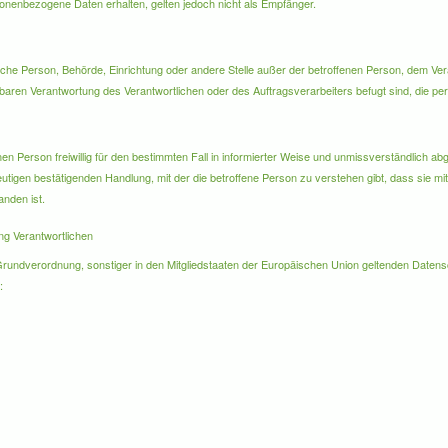
onenbezogene Daten erhalten, gelten jedoch nicht als Empfänger.
istische Person, Behörde, Einrichtung oder andere Stelle außer der betroffenen Person, dem Ve
lbaren Verantwortung des Verantwortlichen oder des Auftragsverarbeiters befugt sind, die 
fenen Person freiwillig für den bestimmten Fall in informierter Weise und unmissverständlich
utigen bestätigenden Handlung, mit der die betroffene Person zu verstehen gibt, dass sie mit
nden ist.
ng Verantwortlichen
-Grundverordnung, sonstiger in den Mitgliedstaaten der Europäischen Union geltenden Dat
: