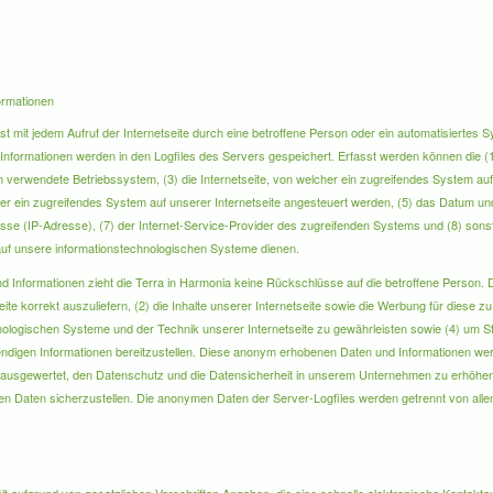
ormationen
sst mit jedem Aufruf der Internetseite durch eine betroffene Person oder ein automatisierte
 Informationen werden in den Logfiles des Servers gespeichert. Erfasst werden können die
verwendete Betriebssystem, (3) die Internetseite, von welcher ein zugreifendes System auf
er ein zugreifendes System auf unserer Internetseite angesteuert werden, (5) das Datum und 
dresse (IP-Adresse), (7) der Internet-Service-Provider des zugreifenden Systems und (8) sons
auf unsere informationstechnologischen Systeme dienen.
d Informationen zieht die Terra in Harmonia keine Rückschlüsse auf die betroffene Person.
seite korrekt auszuliefern, (2) die Inhalte unserer Internetseite sowie die Werbung für diese zu
nologischen Systeme und der Technik unserer Internetseite zu gewährleisten sowie (4) um S
wendigen Informationen bereitzustellen. Diese anonym erhobenen Daten und Informationen we
iel ausgewertet, den Datenschutz und die Datensicherheit in unserem Unternehmen zu erhöhen,
n Daten sicherzustellen. Die anonymen Daten der Server-Logfiles werden getrennt von all