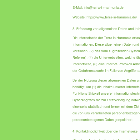
E-Mail: info@terra-in-harmonia.de
Website: https://www.terra-in-harmonia.de/
3. Erfassung von allgemeinen Daten und Inf
Die Internetseite der Terra in Harmonia erfa
Informationen. Diese allgemeinen Daten und
Versionen, (2) das vom zugreifenden System 
Referrer), (4) die Unterwebseiten, welche üb
Internetseite, (6) eine Internet-Protokoll-A
der Gefahrenabwehr im Falle von Angriffen 
Bei der Nutzung dieser allgemeinen Daten un
benötigt, um (1) die Inhalte unserer Internet
Funktionsfähigkeit unserer informationstech
Cyberangriffes die zur Strafverfolgung not
einerseits statistisch und ferner mit dem Z
die von uns verarbeiteten personenbezogene
personenbezogenen Daten gespeichert.
4. Kontaktmöglichkeit über die Internetseite