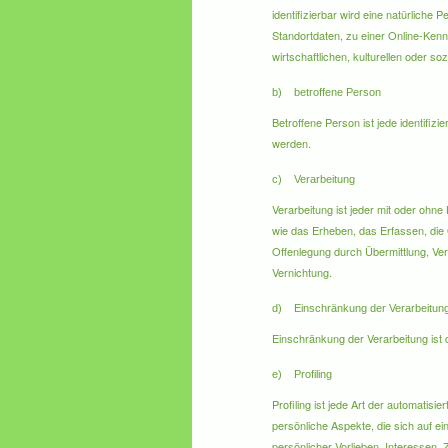
identifizierbar wird eine natürlich
Standortdaten, zu einer Online-Ken
wirtschaftlichen, kulturellen oder soz
b) betroffene Person
Betroffene Person ist jede identifiz
werden.
c) Verarbeitung
Verarbeitung ist jeder mit oder oh
wie das Erheben, das Erfassen, die
Offenlegung durch Übermittlung, Ver
Vernichtung.
d) Einschränkung der Verarbeitun
Einschränkung der Verarbeitung ist 
e) Profiling
Profiling ist jede Art der automat
persönliche Aspekte, die sich auf e
persönlicher Vorlieben, Interessen,