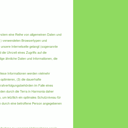
s System eine Reihe von allgemeinen Daten und
 (1) verwendeten Browsertypen und
 unsere Internetseite gelangt (sogenannte
die Uhrzeit eines Zugriffs auf die
tige ähnliche Daten und Informationen, die
 Diese Informationen werden vielmehr
 optimieren, (3) die dauerhafte
trafverfolgungsbehörden im Falle eines
rden durch die Terra in Harmonia daher
 um letztlich ein optimales Schutzniveau für
en durch eine betroffene Person angegebenen