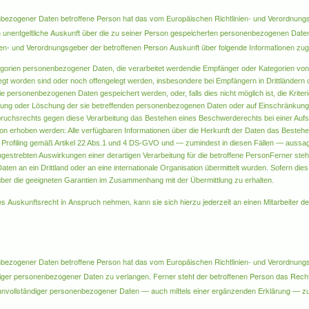
bezogener Daten betroffene Person hat das vom Europäischen Richtlinien- und Verordnung
en unentgeltliche Auskunft über die zu seiner Person gespeicherten personenbezogenen Daten
nien- und Verordnungsgeber der betroffenen Person Auskunft über folgende Informationen zu
egorien personenbezogener Daten, die verarbeitet werden
die Empfänger oder Kategorien vo
t worden sind oder noch offengelegt werden, insbesondere bei Empfängern in Drittländern od
die personenbezogenen Daten gespeichert werden, oder, falls dies nicht möglich ist, die Krite
gung oder Löschung der sie betreffenden personenbezogenen Daten oder auf Einschränkung
pruchsrechts gegen diese Verarbeitung
das Bestehen eines Beschwerderechts bei einer Auf
son erhoben werden: Alle verfügbaren Informationen über die Herkunft der Daten
das Bestehen
 Profiling gemäß Artikel 22 Abs.1 und 4 DS-GVO und — zumindest in diesen Fällen — aussagek
ngestrebten Auswirkungen einer derartigen Verarbeitung für die betroffene PersonFerner steh
n an ein Drittland oder an eine internationale Organisation übermittelt wurden. Sofern dies d
über die geeigneten Garantien im Zusammenhang mit der Übermittlung zu erhalten.
s Auskunftsrecht in Anspruch nehmen, kann sie sich hierzu jederzeit an einen Mitarbeiter des
bezogener Daten betroffene Person hat das vom Europäischen Richtlinien- und Verordnungs
htiger personenbezogener Daten zu verlangen. Ferner steht der betroffenen Person das Rech
g unvollständiger personenbezogener Daten — auch mittels einer ergänzenden Erklärung — z