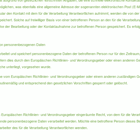
hält aufgrund von gesetzlichen Vorschriften Angaben, die eine schnelle elektronische Kont
öglichen, was ebenfalls eine allgemeine Adresse der sogenannten elektronischen Post (E-Ma
ular den Kontakt mit dem für die Verarbeitung Verantwortlichen aufnimmt, werden die von der
hert. Solche auf freiwilliger Basis von einer betroffenen Person an den für die Verarbeitung
 der Bearbeitung oder der Kontaktaufnahme zur betroffenen Person gespeichert. Es erfolg
von personenbezogenen Daten
rarbeitet und speichert personenbezogene Daten der betroffenen Person nur für den Zeitraum
ofern dies durch den Europäischen Richtlinien- und Verordnungsgeber oder einen anderen Ge
iche unterliegt, vorgesehen wurde.
eine vom Europäischen Richtlinien- und Verordnungsgeber oder einem anderen zuständigen G
tinemäßig und entsprechend den gesetzlichen Vorschriften gesperrt oder gelöscht.
 Europäischen Richtlinien- und Verordnungsgeber eingeräumte Recht, von dem für die Verarb
ffende personenbezogene Daten verarbeitet werden. Möchte eine betroffene Person dieses 
itarbeiter des für die Verarbeitung Verantwortlichen wenden.