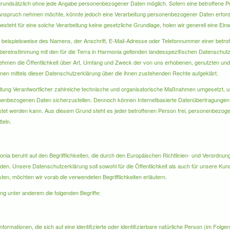
st grundsätzlich ohne jede Angabe personenbezogener Daten möglich. Sofern eine betroffene
Anspruch nehmen möchte, könnte jedoch eine Verarbeitung personenbezogener Daten erforder
teht für eine solche Verarbeitung keine gesetzliche Grundlage, holen wir generell eine Einwi
eispielsweise des Namens, der Anschrift, E-Mail-Adresse oder Telefonnummer einer betroffe
reinstimmung mit den für die Terra in Harmonia geltenden landesspezifischen Datenschutz
hmen die Öffentlichkeit über Art, Umfang und Zweck der von uns erhobenen, genutzten un
nen mittels dieser Datenschutzerklärung über die ihnen zustehenden Rechte aufgeklärt.
beitung Verantwortlicher zahlreiche technische und organisatorische Maßnahmen umgesetzt, 
sonenbezogenen Daten sicherzustellen. Dennoch können Internetbasierte Datenübertragungen 
istet werden kann. Aus diesem Grund steht es jeder betroffenen Person frei, personenbezog
teln.
nia beruht auf den Begrifflichkeiten, die durch den Europäischen Richtlinien- und Verordnu
 Unsere Datenschutzerklärung soll sowohl für die Öffentlichkeit als auch für unsere Kun
ten, möchten wir vorab die verwendeten Begrifflichkeiten erläutern.
ng unter anderem die folgenden Begriffe:
ormationen, die sich auf eine identifizierte oder identifizierbare natürliche Person (im Folg