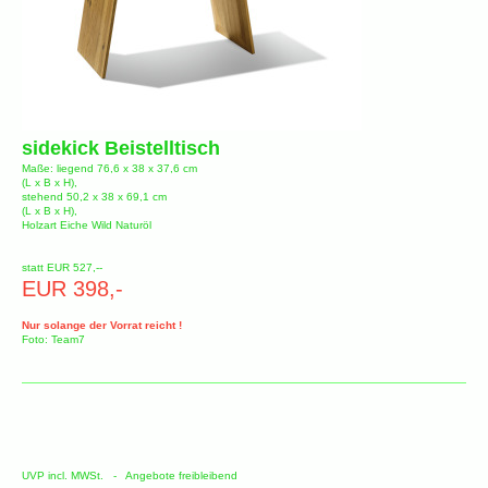
sidekick Beistelltisch
Maße: liegend 76,6 x 38 x 37,6 cm
(L x B x H),
stehend 50,2 x 38 x 69,1 cm
(L x B x H),
Holzart Eiche Wild Naturöl
statt EUR 527,--
EUR 398,-
Nur solange der Vorrat reicht !
Foto: Team7
UVP incl. MWSt. - Angebote freibleibend