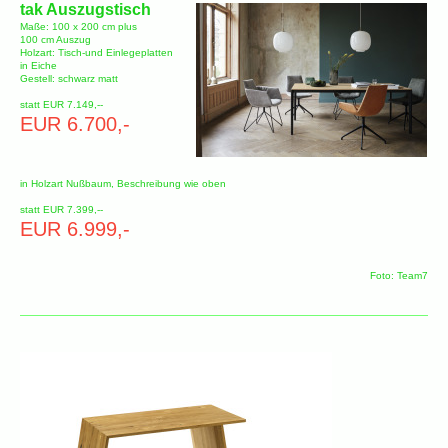
tak Auszugstisch
Maße: 100 x 200 cm plus
100 cm Auszug
Holzart: Tisch-und Einlegeplatten
in Eiche
Gestell: schwarz matt
statt EUR 7.149,--
EUR 6.700,-
in Holzart Nußbaum, Beschreibung wie oben
statt EUR 7.399,--
EUR 6.999,-
Foto: Team7